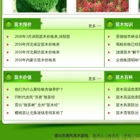
苗木报价
苗木知识
更多 >>
2020年3月沭阳苗木价格表,沭阳苗
景德镇市林业
2016年河北保定苗木价格表
蜀桧价格已经
2016年河北廊坊苗木价格表
浇灌苗木“解干
2016年内蒙古苗木价格表
众德集团唱响
苗木价值
苗木百科
更多 >>
他们为什么要给银杏做养护？
苗木高温危害
IT时代农民“另类”致富经
苗木高温危害
育出“致富树” 念对“苗木经”
苗木风害防治
樱桃苗让北集坡镇变得富裕了
苗木雪害防治
遵化市惠民苗木基地
联系人：
林先生
手机：
13