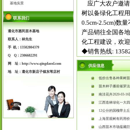
应广大农户邀请,
基地实景
树以备绿化工程用,
联系我们
0.5cm-2.5cm)
产品销往全国各
遵化市惠民苗木基地
联系人：林先生
化工程建设，欢
手 机：13582804379
◆销售热线:
1358
Q Q：2306682291
网 址：http://www.qingdaoxl.com
供应信息
地 址：遵化市新店子镇东苇店村
低价出售各种果树苗
苗木种子播前催芽法
南洼花卉2020-03-
江西造林绿化一大四
12公分的国槐带土
上海景观树有药用价
山西苗木市场蕴藏巨