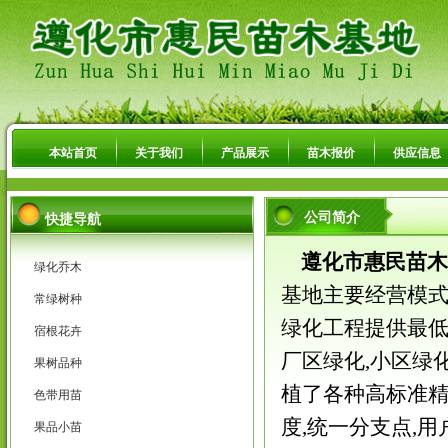
本站首页
关于我们
产品展示
苗木报价
供应信息
公司简介
快捷导航
遵化市惠民苗木
绿化乔木
基地主要经营模式
常绿树种
绿化工程提供最低
宿根花卉
厂区绿化,小区绿
果树品种
植了各种高标准精
色带用苗
度,统一分支点,用
果品小苗