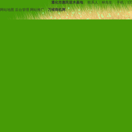
遵化市惠民苗木基地
联系人：
林先生
手机：
13
网站地图
后台管理
网站推广：
万维商机网