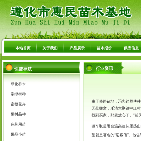
本站首页
关于我们
产品展示
苗木报价
供应信息
行业资讯
快捷导航
绿化乔木
常绿树种
由于修路征地，冯忠铨师傅种
宿根花卉
无处挪窝，乐清大荆镇中庄村
果树品种
找到买家，那就放心了。”前
色带用苗
驱车取道甬台温高速从雁荡山
果品小苗
望就是著名的“迎客僧”。他