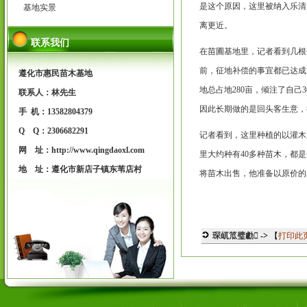
是这个原因，这里被纳入乐清
基地实景
离更近。
联系我们
在苗圃基地里，记者看到几根
前，征地补偿的事宜都已达成
遵化市惠民苗木基地
地总占地280亩，倾注了自
联系人：林先生
因此长期做的是回头客生意，
手 机：13582804379
Q Q：2306682291
记者看到，这里种植的以灌木
网 址：http://www.qingdaoxl.com
里大约种有40多种苗木，都
地 址：遵化市新店子镇东苇店村
将苗木出售，他准备以原价的
琛屼笟璧勮
->
【
打印此